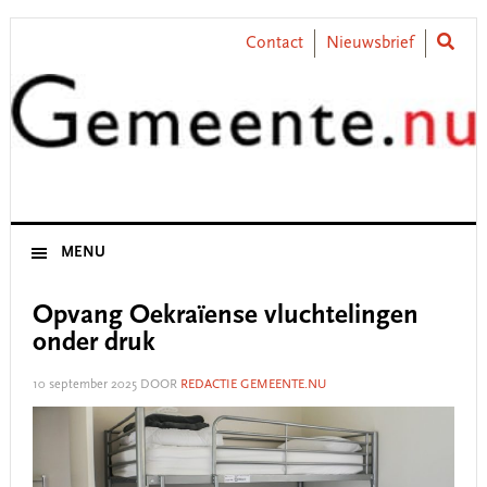
Skip
Skip
Skip
Skip
to
to
to
to
Contact
Nieuwsbrief
primary
main
primary
footer
navigation
content
sidebar
MENU
Opvang Oekraïense vluchtelingen
onder druk
10 september 2025
DOOR
REDACTIE GEMEENTE.NU