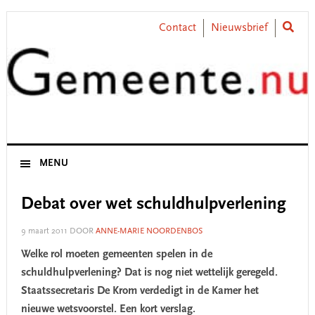
Skip
Skip
Skip
Skip
to
to
to
to
Contact
Nieuwsbrief
primary
main
primary
footer
navigation
content
sidebar
MENU
Debat over wet schuldhulpverlening
9 maart 2011
DOOR
ANNE-MARIE NOORDENBOS
Welke rol moeten gemeenten spelen in de
schuldhulpverlening? Dat is nog niet wettelijk geregeld.
Staatssecretaris De Krom verdedigt in de Kamer het
nieuwe wetsvoorstel. Een kort verslag.