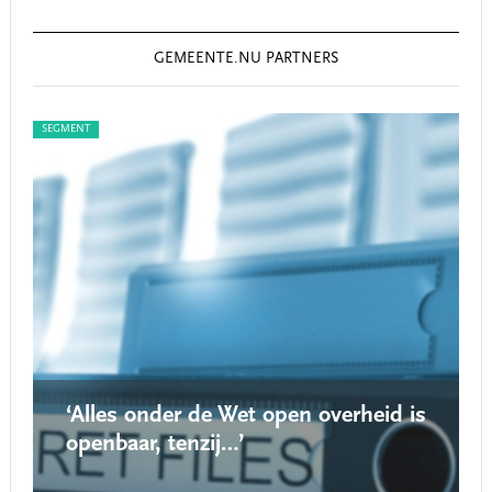
GEMEENTE.NU PARTNERS
SEGMENT
SEG
‘Alles onder de Wet open overheid is
openbaar, tenzij…’