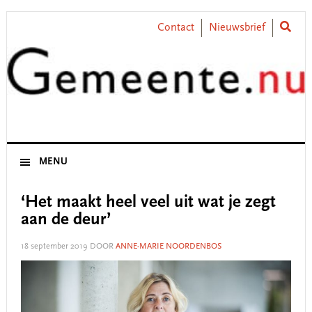
Skip
Skip
Skip
Skip
to
to
to
to
Contact
Nieuwsbrief
primary
main
primary
footer
navigation
content
sidebar
MENU
‘Het maakt heel veel uit wat je zegt
aan de deur’
18 september 2019
DOOR
ANNE-MARIE NOORDENBOS