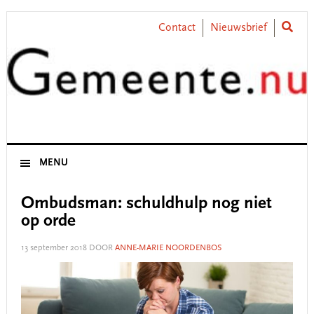
Skip
Skip
Skip
Skip
to
to
to
to
Contact
Nieuwsbrief
primary
main
primary
footer
navigation
content
sidebar
MENU
Ombudsman: schuldhulp nog niet
op orde
13 september 2018
DOOR
ANNE-MARIE NOORDENBOS