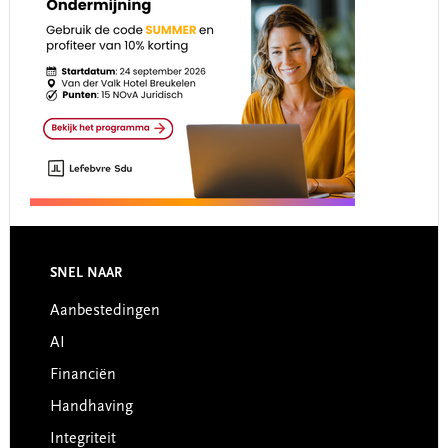
Footer
SNEL NAAR
Aanbestedingen
AI
Financiën
Handhaving
Integriteit