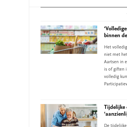
Reader
Interactions
‘Volledige
binnen de
Het volledi
niet met het
Aartsen in 
is of giften
volledig ku
Participati
Tijdelijk
‘aanzienli
De tijdelij