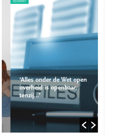
SEGMENT
SEGMENT
‘Alles onder de Wet open
‘Nieuwe lo
overheid is openbaar,
school ro
tenzij…’
op’