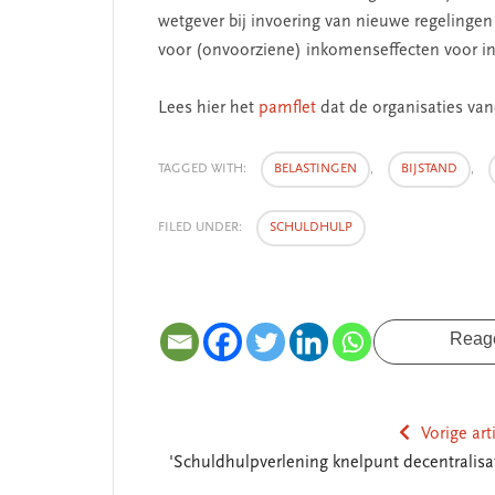
wetgever bij invoering van nieuwe regelingen
voor (onvoorziene) inkomenseffecten voor i
Lees hier het
pamflet
dat de organisaties v
TAGGED WITH:
BELASTINGEN
,
BIJSTAND
,
FILED UNDER:
SCHULDHULP
Reag
Vorige art
'Schuldhulpverlening knelpunt decentralisat