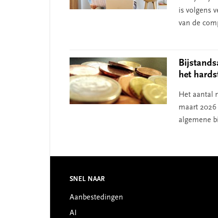
is volgens 
van de comp
Bijstandsa
het hards
Het aantal 
maart 2026
algemene bi
Footer
SNEL NAAR
Aanbestedingen
AI