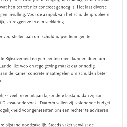
VNG) en Divosa (de vereniging van managers van sociale
SEGMENT
wat hen betreft niet concreet genoeg is. Het laat diverse
 eigen invulling. Voor de aanpak van het schuldenprobleem
jk, zo zeggen ze in een verklaring.
voorstellen aan om schuldhulpverleningen te
de Rijksoverheid en gemeenten meer kunnen doen om
 Landelijke wet- en regelgeving maakt dat onnodig
 aan de Kamer concrete maatregelen om schulden beter
erschap
‘Met een integrale aanpak
n.
nis’
kun je de jeugd beter
helpen’
ijks veel meer uit aan bijzondere bijstand dan zij aan
cent Divosa-onderzoek.’ Daarom willen zij voldoende budget
ogelijkheid voor gemeenten om een rechter te adviseren
e bijstand noodzakelijk. Steeds vaker verwijst de