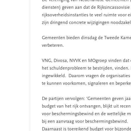
De Vereniging van Nederlandse Gemeenten (
SEGMENT
diensten) geven aan dat de Rijksincassovisie 
rijksoverheidsinstanties te veel ruimte voor
zijn dringend concrete wijzigingen noodzakeli
Gemeenten bieden dinsdag de Tweede Kamer 
verbeteren.
VNG, Divosa, NVVK en MOgroep vinden dat 
het schuldenprobleem te bestrijden, vinden.
ingewikkeld. Daarom vragen de organisaties
 missie van Segment
‘Persoonlijk leid
te kunnen voorkomen, signaleren en beperke
begint bij zelfken
De partijen vervolgen: ‘Gemeenten geven jaarl
budget van het rijk ontvangen, blijkt uit re
voor beschermingsbewind en de wettelijke m
bij een aanvraag voor beschermingsbewind.
Daarnaast is toereikend budget voor bijzonder