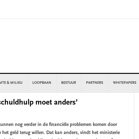
MTE & MILIEU
LOOPBAAN
BESTUUR
PARTNERS
WHITEPAPERS
P
 schuldhulp moet anders’
S
 kunnen nog verder in de financiële problemen komen door
het geld terug willen. Dat kan anders, vindt het ministerie