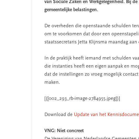
van Sociale Zaken en Werkgelegenheid. Bij de 
gemeentelijke belastingen.
De overheden die openstaande schulden ter
om te voorkomen dat door een opeenstapeli
staatssecretaris Jetta Klijnsma maandag aa
In de praktijk heeft iemand met schulden va
die instanties heeft een eigen aanpak en mog
dat de instellingen zo vroeg mogelijk contac
maken.
[([002_293_rb-image-2784955.jpeg])]
Download de
Update van het Kennisdocume
VNG: Niet concreet