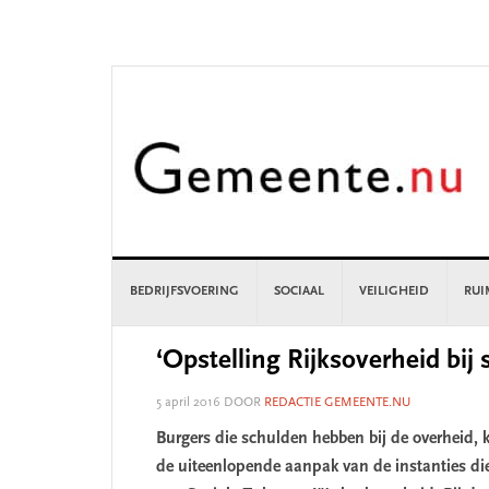
Skip
Skip
Skip
Skip
to
to
to
to
primary
main
primary
footer
navigation
content
sidebar
BEDRIJFSVOERING
SOCIAAL
VEILIGHEID
RUI
‘Opstelling Rijksoverheid bij
5 april 2016
DOOR
REDACTIE GEMEENTE.NU
Burgers die schulden hebben bij de overheid,
de uiteenlopende aanpak van de instanties die 