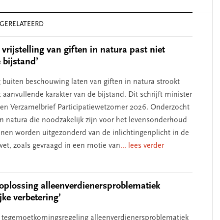
GERELATEERD
 vrijstelling van giften in natura past niet
 bijstand’
g buiten beschouwing laten van giften in natura strookt
 aanvullende karakter van de bijstand. Dit schrijft minister
een Verzamelbrief Participatiewetzomer 2026. Onderzocht
 in natura die noodzakelijk zijn voor het levensonderhoud
nnen worden uitgezonderd van de inlichtingenplicht in de
ewet, zoals gevraagd in een motie van
... lees verder
e oplossing alleenverdienersproblematiek
jke verbetering’
ke tegemoetkomingsregeling alleenverdienersproblematiek