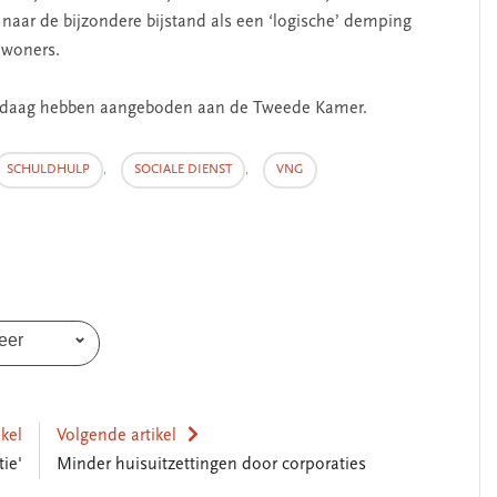
 naar de bijzondere bijstand als een ‘logische’ demping
nwoners.
andaag hebben aangeboden aan de Tweede Kamer.
SCHULDHULP
,
SOCIALE DIENST
,
VNG
eer
ikel
Volgende artikel
ie'
Minder huisuitzettingen door corporaties