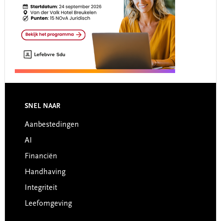
Footer
SNEL NAAR
Aanbestedingen
AI
Financiën
Handhaving
Integriteit
Leefomgeving