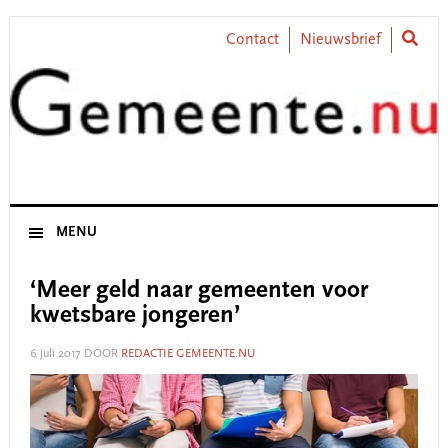
Skip
Skip
Skip
Skip
to
to
to
to
Contact
Nieuwsbrief
primary
main
primary
footer
navigation
content
sidebar
MENU
‘Meer geld naar gemeenten voor
kwetsbare jongeren’
6 juli 2017
DOOR
REDACTIE GEMEENTE.NU