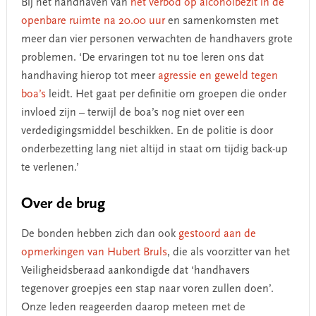
Bij het handhaven van
het verbod op alcoholbezit in de
openbare ruimte na 20.00 uur
en samenkomsten met
meer dan vier personen verwachten de handhavers grote
problemen. ‘De ervaringen tot nu toe leren ons dat
handhaving hierop tot meer
agressie en geweld tegen
boa’s
leidt. Het gaat per definitie om groepen die onder
invloed zijn – terwijl de boa’s nog niet over een
verdedigingsmiddel beschikken. En de politie is door
onderbezetting lang niet altijd in staat om tijdig back-up
te verlenen.’
Over de brug
De bonden hebben zich dan ook
gestoord aan de
opmerkingen van Hubert Bruls
, die als voorzitter van het
Veiligheidsberaad aankondigde dat ‘handhavers
tegenover groepjes een stap naar voren zullen doen’.
Onze leden reageerden daarop meteen met de