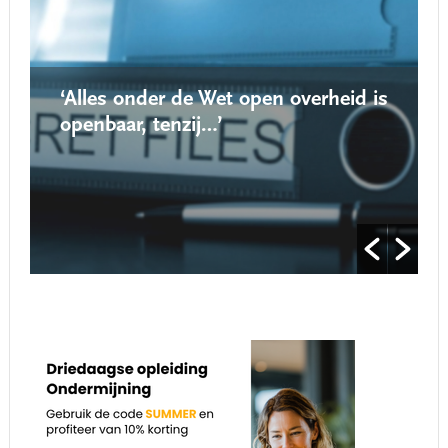
‘Alles onder de Wet open overheid is
‘N
openbaar, tenzij…’
ro