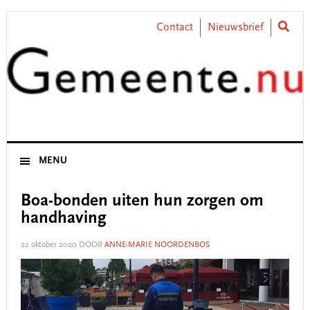
Skip
Skip
Skip
Skip
to
to
to
to
Contact
Nieuwsbrief
primary
main
primary
footer
navigation
content
sidebar
MENU
Boa-bonden uiten hun zorgen om
handhaving
22 oktober 2020
DOOR
ANNE-MARIE NOORDENBOS