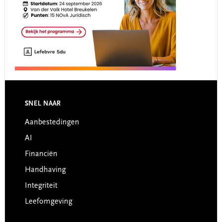
Footer
SNEL NAAR
Aanbestedingen
AI
Financiën
Handhaving
Integriteit
Leefomgeving