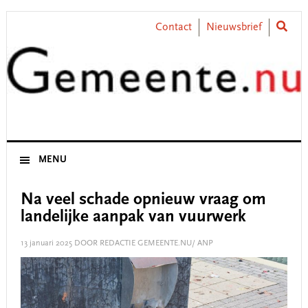
Skip
Skip
Skip
Skip
to
to
to
to
Contact
Nieuwsbrief
primary
main
primary
footer
navigation
content
sidebar
MENU
Na veel schade opnieuw vraag om
landelijke aanpak van vuurwerk
13 januari 2025
DOOR REDACTIE GEMEENTE.NU/ ANP