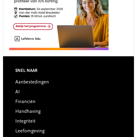
Footer
SNEL NAAR
Aanbestedingen
AI
Financiën
Handhaving
Integriteit
Leefomgeving