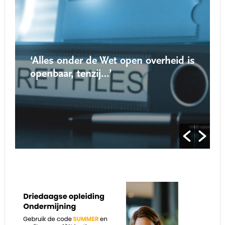
lles onder de Wet open overheid is
‘Nieuwe 
enbaar, tenzij…’
roept va