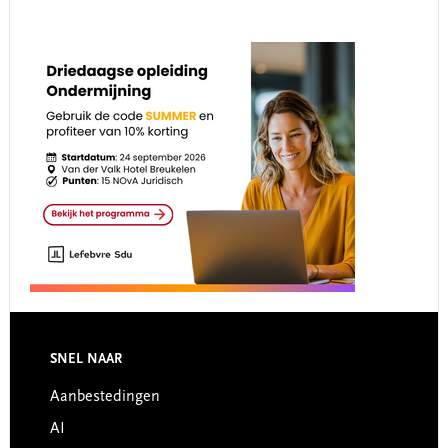
Footer
SNEL NAAR
Aanbestedingen
AI