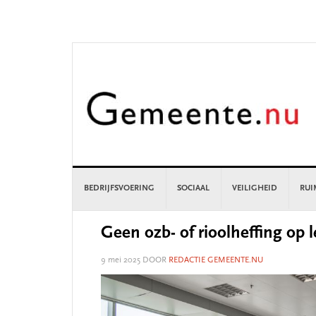
Skip
Skip
Skip
Skip
to
to
to
to
primary
main
primary
footer
navigation
content
sidebar
BEDRIJFSVOERING
SOCIAAL
VEILIGHEID
RUI
Geen ozb- of rioolheffing op
9 mei 2025
DOOR
REDACTIE GEMEENTE.NU