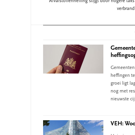
Afvalstoffenheffing stijgt door hogere taks
verbrand
Reader
Interactions
Gemeenten
heffingso
Gemeenten v
heffingen t
groei ligt 
nog met resp
nieuwste ci
VEH: Woo