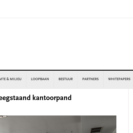
MTE & MILIEU
LOOPBAAN
BESTUUR
PARTNERS
WHITEPAPERS
P
 leegstaand kantoorpand
S