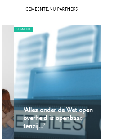
GEMEENTE.NU PARTNERS
SEGMENT
SEGMENT
‘Alles onder de Wet open
‘Nieuwe lo
overheid is openbaar,
school ro
tenzij…’
op’