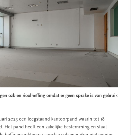
gen ozb en rioolheffing omdat er geen sprake is van gebruik
nuari 2023 een leegstaand kantoorpand waarin tot 18
gd. Het pand heeft een zakelijke bestemming en staat
 de heffingsambtenaar aanslag ozb gebruiker niet-woning,