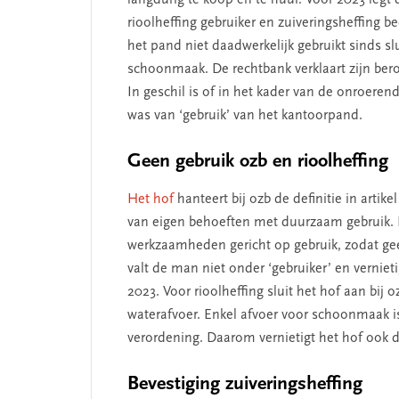
rioolheffing gebruiker en zuiveringsheffing 
het pand niet daadwerkelijk gebruikt sinds sl
schoonmaak. De rechtbank verklaart zijn ber
SEGMENT
In geschil is of in het kader van de onroeren
was van ‘gebruik’ van het kantoorpand.
Geen gebruik ozb en rioolheffing
Het hof
hanteert bij ozb de definitie in arti
van eigen behoeften met duurzaam gebruik. H
werkzaamheden gericht op gebruik, zodat geen
valt de man niet onder ‘gebruiker’ en verniet
2023. Voor rioolheffing sluit het hof aan bij
 missie van Segment
‘Persoonlijk leid
waterafvoer. Enkel afvoer voor schoonmaak i
begint bij zelfken
verordening. Daarom vernietigt het hof ook de
Bevestiging zuiveringsheffing