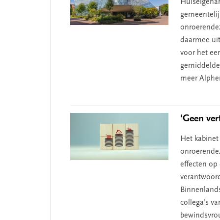
Huiseigenar
gemeentelij
onroerendez
daarmee uit
voor het eer
gemiddelde 
meer Alphe
‘Geen ver
Het kabinet 
onroerendez
effecten op
verantwoord
Binnenland
collega’s v
bewindsvrou