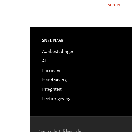
verder
Footer
SNEL NAAR
Aanbestedingen
AI
Financiën
Handhaving
Integriteit
Leefomgeving
Powered by Lefebvre Sdu