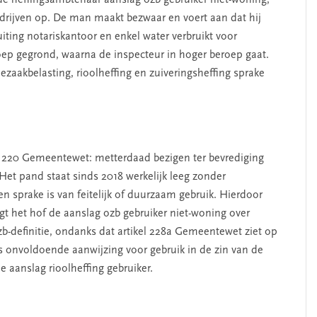
bedrijven op. De man maakt bezwaar en voert aan dat hij
uiting notariskantoor en enkel water verbruikt voor
oep gegrond, waarna de inspecteur in hoger beroep gaat.
SEGMENT
dezaakbelasting, rioolheffing en zuiveringsheffing sprake
kel 220 Gemeentewet: metterdaad bezigen ter bevrediging
et pand staat sinds 2018 werkelijk leeg zonder
 sprake is van feitelijk of duurzaam gebruik. Hierdoor
igt het hof de aanslag ozb gebruiker niet-woning over
 ozb-definitie, ondanks dat artikel 228a Gemeentewet ziet op
erschap
‘Met een integrale aanpak
s onvoldoende aanwijzing voor gebruik in de zin van de
nis’
kun je de jeugd beter
 aanslag rioolheffing gebruiker.
helpen’