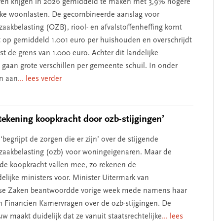
en krijgen in 2026 gemiddeld te maken met 3,9% hogere
ke woonlasten. De gecombineerde aanslag voor
aakbelasting (OZB), riool- en afvalstoffenheffing komt
 op gemiddeld 1.001 euro per huishouden en overschrijdt
st de grens van 1.000 euro. Achter dit landelijke
gaan grote verschillen per gemeente schuil. In onder
n aan
... lees verder
tekening koopkracht door ozb-stijgingen’
‘begrijpt de zorgen die er zijn’ over de stijgende
aakbelasting (ozb) voor woningeigenaren. Maar de
 de koopkracht vallen mee, zo rekenen de
elijke ministers voor. Minister Uitermark van
se Zaken beantwoordde vorige week mede namens haar
an Financiën Kamervragen over de ozb-stijgingen. De
w maakt duidelijk dat ze vanuit staatsrechtelijke
... lees