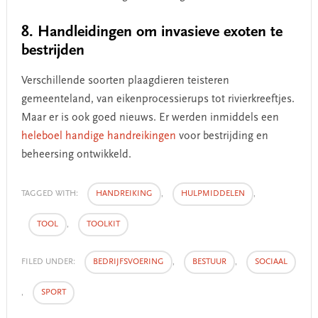
8. Handleidingen om invasieve exoten te
bestrijden
Verschillende soorten plaagdieren teisteren
gemeenteland, van eikenprocessierups tot rivierkreeftjes.
Maar er is ook goed nieuws. Er werden inmiddels een
heleboel handige handreikingen
voor bestrijding en
beheersing ontwikkeld.
TAGGED WITH:
HANDREIKING
,
HULPMIDDELEN
,
TOOL
,
TOOLKIT
FILED UNDER:
BEDRIJFSVOERING
,
BESTUUR
,
SOCIAAL
,
SPORT