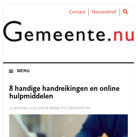
Skip
Skip
Skip
Skip
to
to
to
to
Contact
Nieuwsbrief
primary
main
primary
footer
navigation
content
sidebar
MENU
8 handige handreikingen en online
hulpmiddelen
23 december 2020
DOOR REDACTIE GEMEENTE.NU