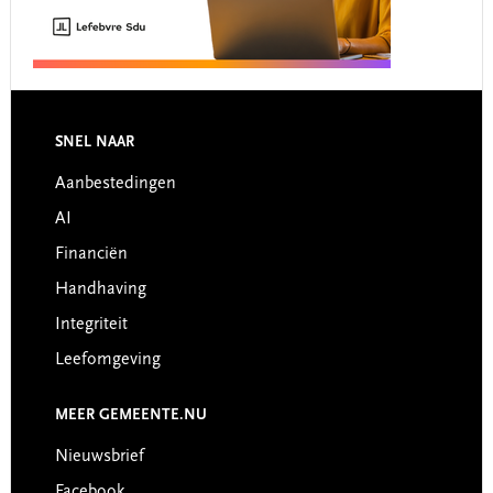
Footer
SNEL NAAR
Aanbestedingen
AI
Financiën
Handhaving
Integriteit
Leefomgeving
MEER GEMEENTE.NU
Nieuwsbrief
Facebook