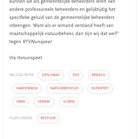
kunnen we als gemeentelijke beheerders leren van
andere professionele beheerders en gelijktijdig het
specifieke geluid van de gemeentelijke beheerders
inbrengen. Want als er iemand verstand heeft van
maatschappelijk natuurbeheer, dan zijn wij dat wel!”
tegen
RTVNunspeet
Via rtvnunspeet
TAGGED WITH:
DEN HAAG
,
EDE
,
ERMELO
,
HARDERWIJK
,
NATUURBEHOUD
,
NUNSPEET
,
VBNE
,
VENRAY
,
VGBNE
FILED UNDER:
BESTUUR