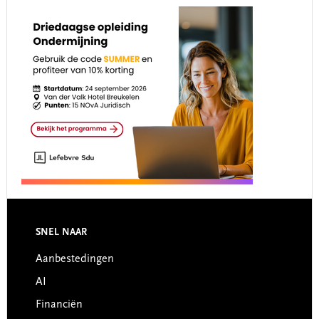
Footer
SNEL NAAR
Aanbestedingen
AI
Financiën