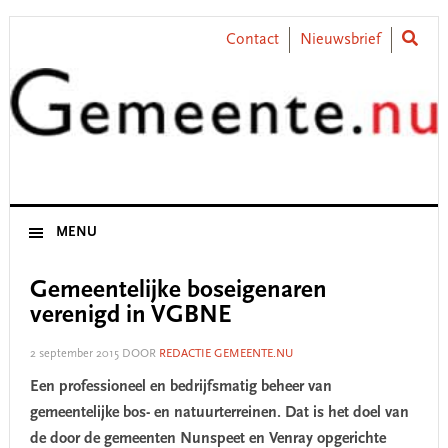
Skip
Skip
Skip
Skip
to
to
to
to
Contact
Nieuwsbrief
primary
main
primary
footer
navigation
content
sidebar
MENU
Gemeentelijke boseigenaren
verenigd in VGBNE
2 september 2015
DOOR
REDACTIE GEMEENTE.NU
Een professioneel en bedrijfsmatig beheer van
gemeentelijke bos- en natuurterreinen. Dat is het doel van
de door de gemeenten Nunspeet en Venray opgerichte