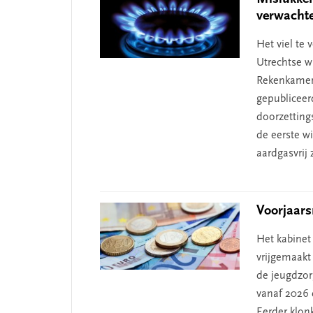
verwacht
Het viel te
Utrechtse wi
Rekenkamer
gepubliceer
doorzetting
de eerste w
aardgasvrij
Voorjaars
Het kabinet
vrijgemaakt
de jeugdzor
vanaf 2026 
Eerder klonk