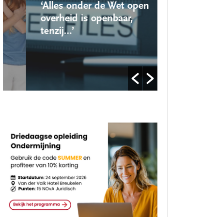
‘Alles onder de Wet open
‘Nieuwe lo
overheid is openbaar,
school ro
tenzij…’
op’