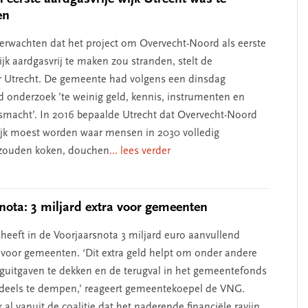
en
 verwachten dat het project om Overvecht-Noord als eerste
jk aardgasvrij te maken zou stranden, stelt de
 Utrecht. De gemeente had volgens een dinsdag
d onderzoek ’te weinig geld, kennis, instrumenten en
smacht’. In 2016 bepaalde Utrecht dat Overvecht-Noord
ijk moest worden waar mensen in 2030 volledig
 zouden koken, douchen
... lees verder
nota: 3 miljard extra voor gemeenten
 heeft in de Voorjaarsnota 3 miljard euro aanvullend
 voor gemeenten. ‘Dit extra geld helpt om onder andere
guitgaven te dekken en de terugval in het gemeentefonds
deels te dempen,’ reageert gemeentekoepel de VNG.
 al vanuit de coalitie dat het naderende financiële ravijn