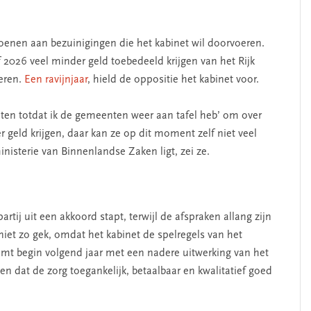
erschap
‘Met een integrale aanpak
nis’
kun je de jeugd beter
helpen’
enen aan bezuinigingen die het kabinet wil doorvoeren.
2026 veel minder geld toebedeeld krijgen van het Rijk
oeren.
Een ravijnjaar
, hield de oppositie het kabinet voor.
aten totdat ik de gemeenten weer aan tafel heb’ om over
geld krijgen, daar kan ze op dit moment zelf niet veel
nisterie van Binnenlandse Zaken ligt, zei ze.
tij uit een akkoord stapt, terwijl de afspraken allang zijn
iet zo gek, omdat het kabinet de spelregels van het
mt begin volgend jaar met een nadere uitwerking van het
n dat de zorg toegankelijk, betaalbaar en kwalitatief goed