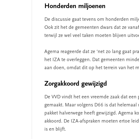
 missie van Segment
‘Persoonlijk leid
Honderden miljoenen
begint bij zelfken
De discussie gaat tevens om honderden miljo
Ook zit het de gemeenten dwars dat ze vanaf 
terwijl ze wel veel taken moeten blijven uitv
Agema reageerde dat ze ‘net zo lang gaat pr
het IZA te overleggen. Dat gemeenten minder 
aan doen, omdat dit op het terrein van het mi
Zorgakkoord gewijzigd
De VVD vindt het een vreemde zaak dat een par
gemaakt. Maar volgens D66 is dat helemaal n
pakket halverwege heeft gewijzigd. Agema ko
akkoord. De IZA-afspraken moeten ertoe leide
is en blijft.