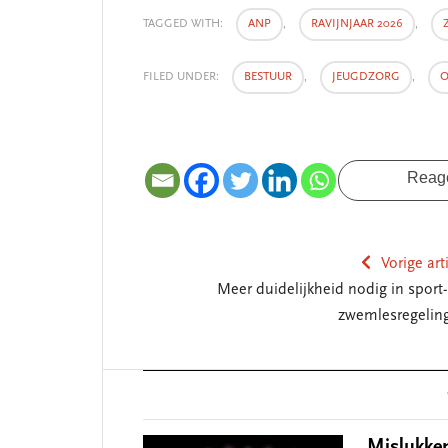
TAGGED WITH:
ANP
,
RAVIJNJAAR 2026
,
FILED UNDER:
BESTUUR
,
JEUGDZORG
,
O
Reag
Vorige art
Meer duidelijkheid nodig in sport-
zwemlesregelin
Reader
Interactions
Mislukken