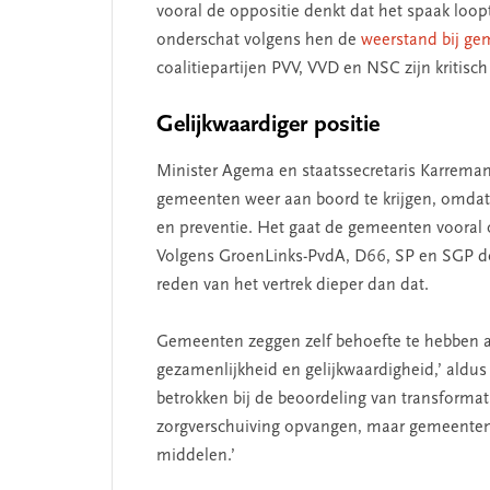
vooral de oppositie denkt dat het spaak loop
onderschat volgens hen de
weerstand bij g
coalitiepartijen PVV, VVD en NSC zijn kritisch 
Gelijkwaardiger positie
Minister Agema en staatssecretaris Karrema
gemeenten weer aan boord te krijgen, omdat z
SEGMENT
en preventie. Het gaat de gemeenten vooral o
Volgens GroenLinks-PvdA, D66, SP en SGP doe
reden van het vertrek dieper dan dat.
Gemeenten zeggen zelf behoefte te hebben a
gezamenlijkheid en gelijkwaardigheid,’ ald
betrokken bij de beoordeling van transformat
zorgverschuiving opvangen, maar gemeenten 
middelen.’