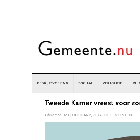
Skip
Skip
Skip
Skip
to
to
to
to
primary
main
primary
footer
navigation
content
sidebar
BEDRIJFSVOERING
SOCIAAL
VEILIGHEID
RUI
Tweede Kamer vreest voor z
5 december 2024
DOOR ANP/REDACTIE GEMEENTE.NU