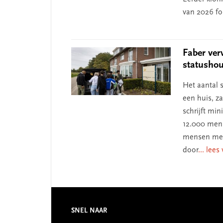
van 2026 f
Faber ver
statushou
Het aantal 
een huis, z
schrijft min
12.000 mens
mensen met 
door
... lees
Footer
SNEL NAAR