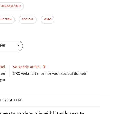
ZORGAKKOORD
UDEREN
,
SOCIAAL
,
WMO
eer
ikel
Volgende artikel
 en
CBS verbetert monitor voor sociaal domein
gen
GERELATEERD
 eerste aardgasvrije wijk Utrecht was te