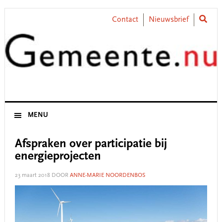
Skip
Skip
Skip
Skip
to
to
to
to
Contact
Nieuwsbrief
primary
main
primary
footer
navigation
content
sidebar
MENU
Afspraken over participatie bij
energieprojecten
23 maart 2018
DOOR
ANNE-MARIE NOORDENBOS