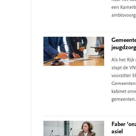
een Kamerbr
ambtsvoorg
Gemeenten
jeugdzor
Als het Rij
stapt de VN
voorzitter 
Gemeenten l
kabinet onv
gemeenten. 
Faber ‘on
asiel