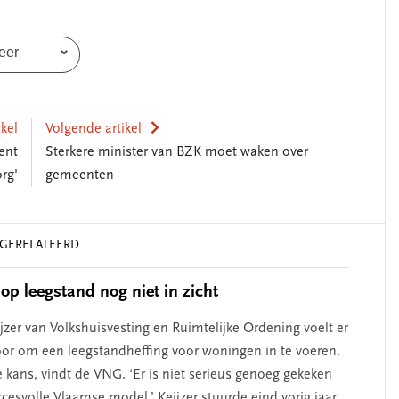
eer
ikel
Volgende artikel
ent
Sterkere minister van BZK moet waken over
rg'
gemeenten
GERELATEERD
 op leegstand nog niet in zicht
jzer van Volkshuisvesting en Ruimtelijke Ordening voelt er
oor om een leegstandheffing voor woningen in te voeren.
 kans, vindt de VNG. ‘Er is niet serieus genoeg gekeken
cesvolle Vlaamse model.’ Keijzer stuurde eind vorig jaar