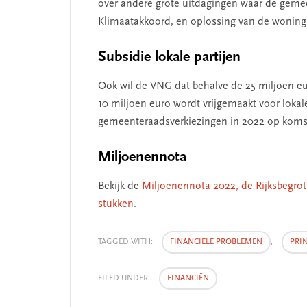
over andere grote uitdagingen waar de gemee
Klimaatakkoord, en oplossing van de wonin
Subsidie lokale partijen
Ook wil de VNG dat behalve de 25 miljoen euro
10 miljoen euro wordt vrijgemaakt voor lokale
gemeenteraadsverkiezingen in 2022 op koms
Miljoenennota
Bekijk de
Miljoenennota 2022, de Rijksbegrot
stukken
.
TAGGED WITH:
FINANCIELE PROBLEMEN
,
PRI
FILED UNDER:
FINANCIËN