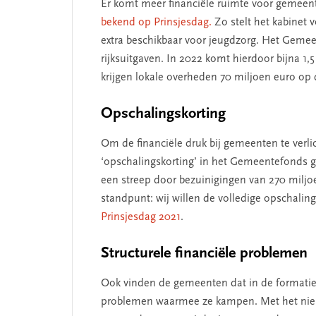
Er komt meer financiële ruimte voor gemeent
SEGMENT
bekend op Prinsjesdag.
Zo stelt het kabinet 
extra beschikbaar voor jeugdzorg. Het Gemee
rijksuitgaven. In 2022 komt hierdoor bijna 1
krijgen lokale overheden 70 miljoen euro op 
Opschalingskorting
Om de financiële druk bij gemeenten te verli
‘opschalingskorting’ in het Gemeentefonds ge
een streep door bezuinigingen van 270 miljo
 missie van Segment
‘Persoonlijk leid
standpunt: wij willen de volledige opschalin
begint bij zelfken
Prinsjesdag 2021
.
Structurele financiële problemen
Ook vinden de gemeenten dat in de formatie g
problemen waarmee ze kampen. Met het nie