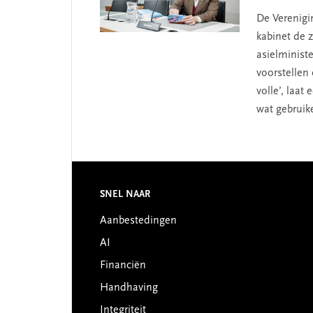
De Verenig
kabinet de 
asielminist
voorstellen 
volle’, laat
wat gebruikel
Footer
SNEL NAAR
Aanbestedingen
AI
Financiën
Handhaving
Integriteit