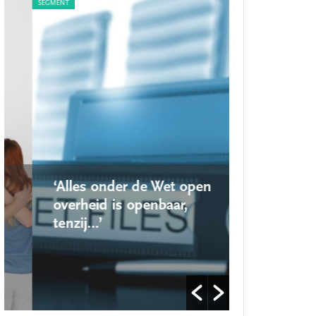
SEGMENT
SEGMENT
‘Alles onder de Wet open
‘Nieuwe lo
overheid is openbaar,
school ro
tenzij…’
op’