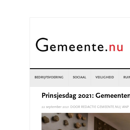
Skip
Skip
Skip
Skip
to
to
to
to
primary
main
primary
footer
navigation
content
sidebar
BEDRIJFSVOERING
SOCIAAL
VEILIGHEID
RUI
Prinsjesdag 2021: Gemeenten
22 september 2021
DOOR REDACTIE GEMEENTE.NU/ ANP