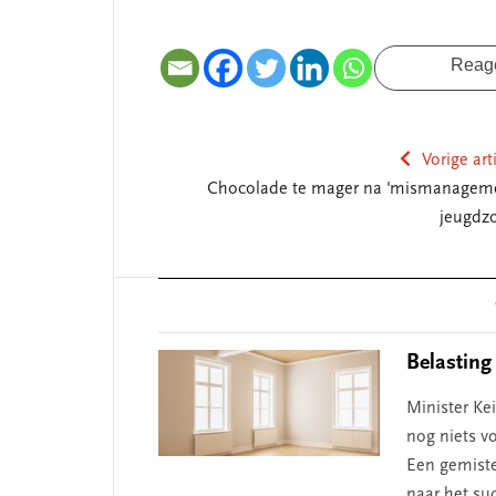
Reag
Vorige art
Chocolade te mager na 'mismanagem
jeugdzo
Reader
Interactions
Belasting
Minister Kei
nog niets v
Een gemiste
naar het suc