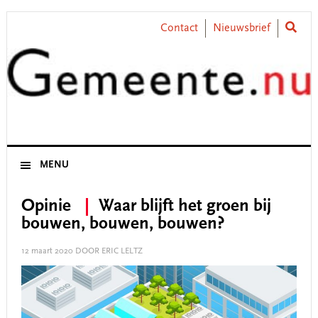
Skip
Skip
Skip
Skip
to
to
to
to
Contact
Nieuwsbrief
primary
main
primary
footer
navigation
content
sidebar
MENU
Opinie
Waar blijft het groen bij
bouwen, bouwen, bouwen?
12 maart 2020
DOOR ERIC LELTZ