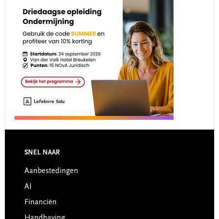
Footer
SNEL NAAR
Aanbestedingen
AI
Financiën
Handhaving