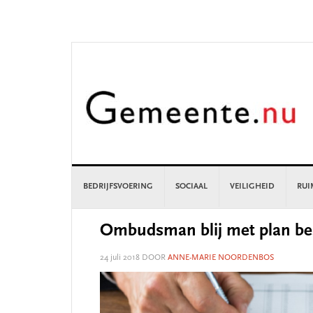
Skip
Skip
Skip
Skip
to
to
to
to
primary
main
primary
footer
navigation
content
sidebar
BEDRIJFSVOERING
SOCIAAL
VEILIGHEID
RUI
Ombudsman blij met plan bes
24 juli 2018
DOOR
ANNE-MARIE NOORDENBOS