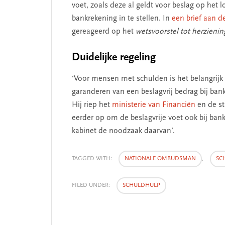
voet, zoals deze al geldt voor beslag op het 
bankrekening in te stellen. In
een brief aan d
gereageerd op het
wetsvoorstel tot herzienin
Duidelijke regeling
‘Voor mensen met schulden is het belangrijk 
 missie van Segment
‘Persoonlijk leid
garanderen van een beslagvrij bedrag bij bank
begint bij zelfken
Hij riep het
ministerie van Financiën
en de st
eerder op om de beslagvrije voet ook bij bank
kabinet de noodzaak daarvan’.
TAGGED WITH:
NATIONALE OMBUDSMAN
,
SC
FILED UNDER:
SCHULDHULP