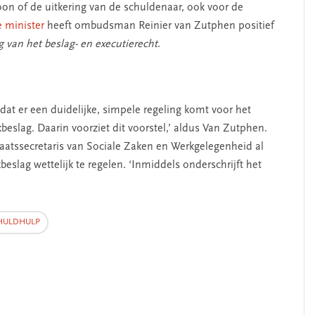
loon of de uitkering van de schuldenaar, ook voor de
e minister
heeft ombudsman Reinier van Zutphen positief
g van het beslag- en executierecht
.
dat er een duidelijke, simpele regeling komt voor het
erschap
‘Met een integrale aanpak
beslag. Daarin voorziet dit voorstel,’ aldus Van Zutphen.
nis’
kun je de jeugd beter
aatssecretaris van Sociale Zaken en Werkgelegenheid al
helpen’
beslag wettelijk te regelen. ‘Inmiddels onderschrijft het
HULDHULP