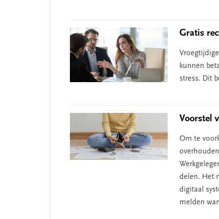
Gratis re
Vroegtijdig
kunnen beta
stress. Dit 
Voorstel 
Om te voor
overhouden 
Werkgelegen
delen. Het 
digitaal sy
melden wann