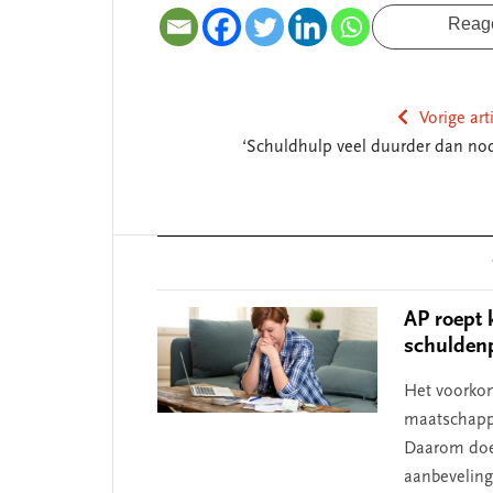
Reag
Vorige art
‘Schuldhulp veel duurder dan nod
Reader
Interactions
AP roept 
schulden
Het voorkom
maatschappe
Daarom doet
aanbeveling