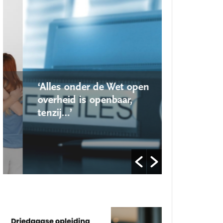
‘Alles onder de Wet open
‘Nieuwe lo
overheid is openbaar,
school ro
tenzij…’
op’