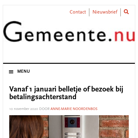
Skip
Skip
Skip
Skip
to
to
to
to
Contact
Nieuwsbrief
primary
main
primary
footer
navigation
content
sidebar
MENU
Vanaf 1 januari belletje of bezoek bij
betalingsachterstand
10 november 2020
DOOR
ANNE-MARIE NOORDENBOS