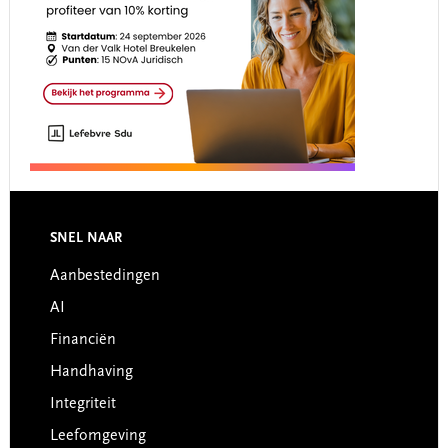
Footer
SNEL NAAR
Aanbestedingen
AI
Financiën
Handhaving
Integriteit
Leefomgeving