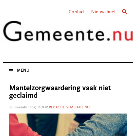
Skip
Skip
Skip
Skip
to
to
to
to
Contact
Nieuwsbrief
primary
main
primary
footer
navigation
content
sidebar
MENU
Mantelzorgwaardering vaak niet
geclaimd
22 november 2017
DOOR
REDACTIE GEMEENTE.NU