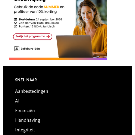
Footer
SNEL NAAR
Aanbestedingen
AI
Financiën
Handhaving
Integriteit