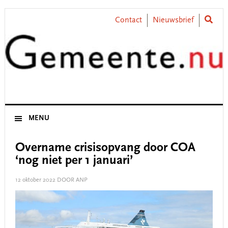
Skip
Skip
Skip
Skip
to
to
to
to
Contact
Nieuwsbrief
primary
main
primary
footer
navigation
content
sidebar
MENU
Overname crisisopvang door COA
‘nog niet per 1 januari’
12 oktober 2022
DOOR ANP