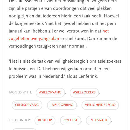
De staatssecretaris ziet het rooskleurig in. Volgens hem
zijn alle partijen ervan doordrongen dat veel plekken
nodig zijn en dat iedereen hierin een taak heeft. Hoewel
de burgemeesters ‘niet het gevoel hebben dat het per 1
januari kan’ hebben zij er wel vertrouwen in dat
het
zogeheten overgangsplan
er snel komt. Dan kunnen de
verhoudingen terugkeren naar normaal.
‘Het is niet de taak van veiligheidsregio’s om asielzoekers
te huisvesten. Dat hebben wij gedaan omdat er een
probleem was in Nederland,’ aldus Lenferink.
TAGGED WITH:
ASIELOPVANG
,
ASIELZOEKERS
,
CRISISOPVANG
,
INBURGERING
,
VEILIGHEIDSREGIO
FILED UNDER:
BESTUUR
,
COLLEGE
,
INTEGRATIE
,