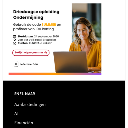
Footer
SNEL NAAR
Aanbestedingen
AI
Financiën