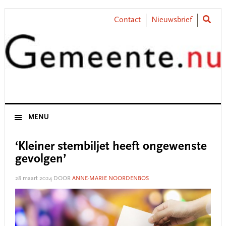
Skip
Skip
Skip
Skip
to
to
to
to
Contact
Nieuwsbrief
primary
main
primary
footer
navigation
content
sidebar
MENU
‘Kleiner stembiljet heeft ongewenste
gevolgen’
28 maart 2024
DOOR
ANNE-MARIE NOORDENBOS