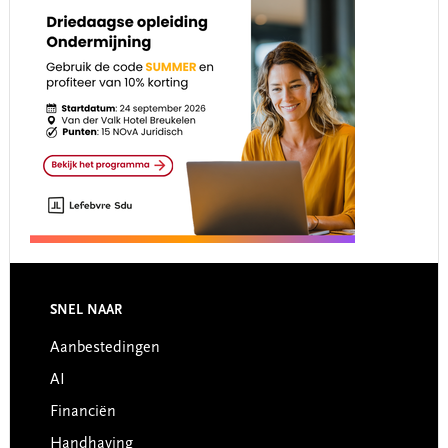
Footer
SNEL NAAR
Aanbestedingen
AI
Financiën
Handhaving